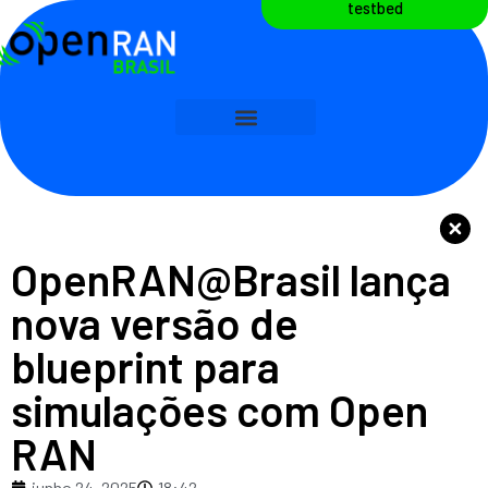
testbed
OpenRAN@Brasil lança
nova versão de
blueprint para
simulações com Open
RAN
junho 24, 2025
18:42