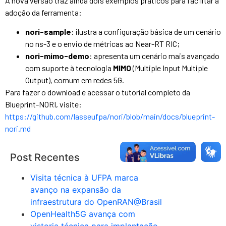
A nova versão traz ainda dois exemplos práticos para facilitar a
adoção da ferramenta:
nori-sample
: ilustra a configuração básica de um cenário
no ns-3 e o envio de métricas ao Near-RT RIC;
nori-mimo-demo
: apresenta um cenário mais avançado
com suporte à tecnologia
MIMO
(Multiple Input Multiple
Output), comum em redes 5G.
Para fazer o download e acessar o tutorial completo da
Blueprint-NORI, visite:
https://github.com/lasseufpa/nori/blob/main/docs/blueprint-
nori.md
Post Recentes
Visita técnica à UFPA marca
avanço na expansão da
infraestrutura do OpenRAN@Brasil
OpenHealth5G avança com
vistoria técnica para implantação