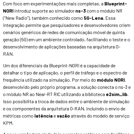
Com foco em experimentações mais completas, a
Blueprint-
NORI
introduz suporte ao simulador
ns-3
com o módulo NR
(“New Radio”), também conhecido como
5G-Lena
. Essa
integração permite que pesquisadores e desenvolvedores criem
cenários genéricos de redes de comunicação móvel de quinta
geração (5G) em um ambiente controlado, facilitando o teste e o
desenvolvimento de aplicações baseadas na arquitetura O-
RAN.
Um dos diferenciais da Blueprint-NORI é a capacidade de
detalhar o tipo de aplicação, o perfil de tráfego e o espectro de
frequência utilizado na simulação. Por meio do
módulo NORI
,
desenvolvido pelo próprio programa, a solução conecta o ns-3 e
o módulo NR ao Near-RT RIC utilizando a biblioteca
e2sim_lib
.
Isso possibilita a troca de dados entre o ambiente de simulação
e os componentes da arquitetura O-RAN, incluindo o envio de
métricas como
latência
e
vazão
através do modelo de serviço
KPM.