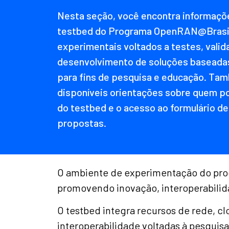
Nesta seção, você encontra informaçõ
testbed do Programa OpenRAN@Brasil
experimentais voltados a testes, valid
desenvolvimento de soluções basead
para fins de pesquisa e educação. Ta
disponíveis orientações sobre quem pod
do testbed e o acesso ao formulário d
propostas.
O ambiente de experimentação do prog
promovendo inovação, interoperabili
O testbed integra recursos de rede, c
interoperabilidade voltadas à pesquis