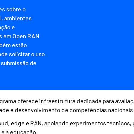
es sobre o
, ambientes
ação e
as em Open RAN
mbém estão
e solicitar o uso
e submissão de
rama oferece infraestrutura dedicada para avalia
dade e desenvolvimento de competências nacionai
loud, edge e RAN, apoiando experimentos técnicos, 
a e à educação.